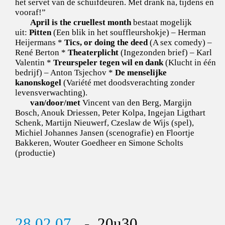
het servet van de schuifdeuren. Met drank na, tijdens en
vooraf!”
April is the cruellest month
bestaat mogelijk
uit:
Pitten
(Een blik in het souffleurshokje) – Herman
Heijermans *
Tics, or doing the deed
(A sex comedy) –
René Berton *
Theaterplicht
(Ingezonden brief) – Karl
Valentin *
Treurspeler tegen wil en dank
(Klucht in één
bedrijf) – Anton Tsjechov *
De menselijke
kanonskogel
(Variété met doodsverachting zonder
levensverwachting).
van/door/met
Vincent van den Berg, Margijn
Bosch, Anouk Driessen, Peter Kolpa, Ingejan Ligthart
Schenk, Martijn Nieuwerf, Czeslaw de Wijs (spel),
Michiel Johannes Jansen (scenografie) en Floortje
Bakkeren, Wouter Goedheer en Simone Scholts
(productie)
28.02.07
- 20u30