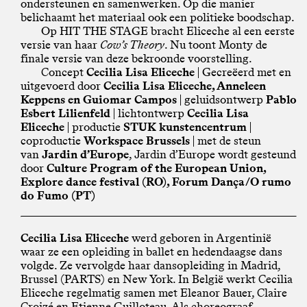
ondersteunen en samenwerken. Op die manier
belichaamt het materiaal ook een politieke boodschap.
Op HIT THE STAGE bracht Eliceche al een eerste
versie van haar
Cow’s Theory
. Nu toont Monty de
finale versie van deze bekroonde voorstelling.
Concept
Cecilia Lisa Eliceche
| Gecreëerd met en
uitgevoerd door
Cecilia Lisa Eliceche, Anneleen
Keppens en Guiomar Campos
| geluidsontwerp
Pablo
Esbert Lilienfeld
| lichtontwerp
Cecilia Lisa
Eliceche
| productie
STUK kunstencentrum
|
coproductie
Workspace Brussels
| met de steun
van
Jardin d’Europe
, Jardin d’Europe wordt gesteund
door
Culture Program of the European Union,
Explore dance festival (RO), Forum Dança/O rumo
do Fumo (PT)
Cecilia Lisa Eliceche
werd geboren in Argentinië
waar ze een opleiding in ballet en hedendaagse dans
volgde. Ze vervolgde haar dansopleiding in Madrid,
Brussel (PARTS) en New York. In België werkt Cecilia
Eliceche regelmatig samen met Eleanor Bauer, Claire
Croizé en Etienne Guilloteau. Als choreograaf