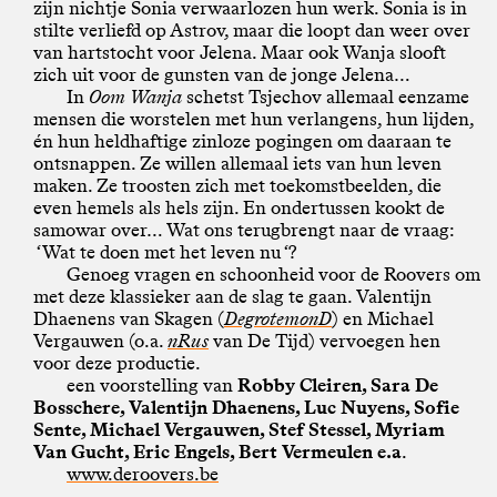
zijn nichtje Sonia verwaarlozen hun werk. Sonia is in
stilte verliefd op Astrov, maar die loopt dan weer over
van hartstocht voor Jelena. Maar ook Wanja slooft
zich uit voor de gunsten van de jonge Jelena…
In
Oom Wanja
schetst Tsjechov allemaal eenzame
mensen die worstelen met hun verlangens, hun lijden,
én hun heldhaftige zinloze pogingen om daaraan te
ontsnappen. Ze willen allemaal iets van hun leven
maken. Ze troosten zich met toekomstbeelden, die
even hemels als hels zijn. En ondertussen kookt de
samowar over… Wat ons terugbrengt naar de vraag:
‘Wat te doen met het leven nu ‘?
Genoeg vragen en schoonheid voor de Roovers om
met deze klassieker aan de slag te gaan. Valentijn
Dhaenens van Skagen (
DegrotemonD
) en Michael
Vergauwen (o.a.
nRus
van De Tijd) vervoegen hen
voor deze productie.
een voorstelling van
Robby Cleiren, Sara De
Bosschere, Valentijn Dhaenens, Luc Nuyens, Sofie
Sente, Michael Vergauwen, Stef Stessel, Myriam
Van Gucht, Eric Engels, Bert Vermeulen e.a
.
www.deroovers.be