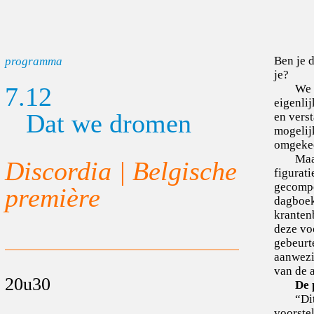
Ben je d
programma
je?
7.12
We z
eigenlij
Dat we dromen
en verst
mogelij
omgekee
Maa
Discordia | Belgische
figurati
gecompo
première
dagboek
kranten
deze vo
gebeurt
aanwezi
van de 
20u30
De 
“Di
voorstel