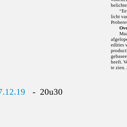
belicht
“Ee
licht v
Proberen
Ove
Maa
afgelope
edities
producti
gebaseer
heeft. V
te zien.
7.12.19
- 20u30