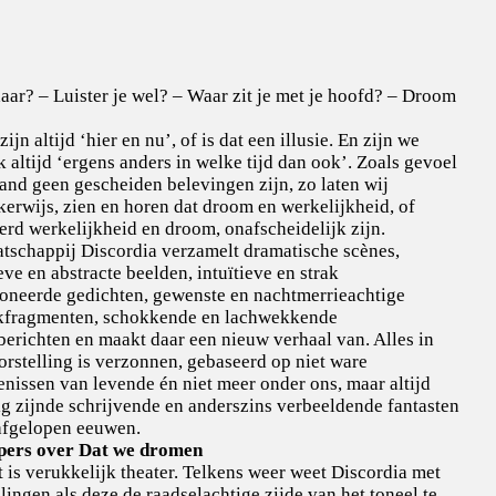
aar? – Luister je wel? – Waar zit je met je hoofd? – Droom
ijn altijd ‘hier en nu’, of is dat een illusie. En zijn we
k altijd ‘ergens anders in welke tijd dan ook’. Zoals gevoel
and geen gescheiden belevingen zijn, zo laten wij
kerwijs, zien en horen dat droom en werkelijkheid, of
rd werkelijkheid en droom, onafscheidelijk zijn.
tschappij Discordia verzamelt dramatische scènes,
eve en abstracte beelden, intuïtieve en strak
neerde gedichten, gewenste en nachtmerrieachtige
fragmenten, schokkende en lachwekkende
berichten en maakt daar een nieuw verhaal van. Alles in
orstelling is verzonnen, gebaseerd op niet ware
enissen van levende én niet meer onder ons, maar altijd
g zijnde schrijvende en anderszins verbeeldende fantasten
afgelopen eeuwen.
pers over Dat we dromen
t is verukkelijk theater. Telkens weer weet Discordia met
lingen als deze de raadselachtige zijde van het toneel te