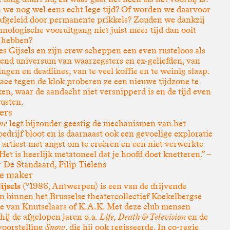
 we nog wel eens echt lege tijd? Of worden we daarvoor
 afgeleid door permanente prikkels? Zouden we dankzij
chnologische vooruitgang niet juist méér tijd dan ooit
 hebben?
es Gijsels en zijn crew scheppen een even rusteloos als
rend universum van waarzegsters en ex-geliefden, van
ngen en deadlines, van te veel koffie en te weinig slaap.
race tegen de klok proberen ze een nieuwe tijdzone te
en, waar de aandacht niet versnipperd is en de tijd even
rusten.
ers
me
legt bijzonder geestig de mechanismen van het
bedrijf bloot en is daarnaast ook een gevoelige exploratie
 artiest met angst om te creëren en een niet verwerkte
 Het is heerlijk metatoneel dat je hoofd doet knetteren.” –
e Standaard, Filip Tielens
e maker
ijsels
(°1986, Antwerpen) is een van de drijvende
n binnen het Brusselse theatercollectief Koekelbergse
ie van Knutselaars of K.A.K. Met deze club mensen
hij de afgelopen jaren o.a.
Life, Death & Television
en de
voorstelling
Snøw
, die hij ook regisseerde. In co-regie