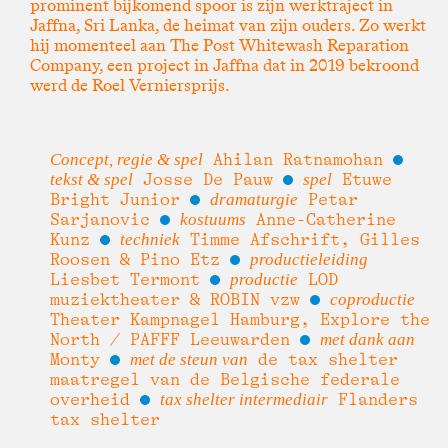
prominent bijkomend spoor is zijn werktraject in
Jaffna, Sri Lanka, de heimat van zijn ouders. Zo werkt
hij momenteel aan The Post Whitewash Reparation
Company, een project in Jaffna dat in 2019 bekroond
werd de Roel Verniersprijs.
Concept, regie & spel
Ahilan Ratnamohan
tekst & spel
Josse De Pauw
spel
Etuwe
Bright Junior
dramaturgie
Petar
Sarjanovic
kostuums
Anne-Catherine
Kunz
techniek
Timme Afschrift, Gilles
Roosen & Pino Etz
productieleiding
Liesbet Termont
productie
LOD
muziektheater & ROBIN vzw
coproductie
Theater Kampnagel Hamburg, Explore the
North / PAFFF Leeuwarden
met dank aan
Monty
met de steun van
de tax shelter
maatregel van de Belgische federale
overheid
tax shelter intermediair
Flanders
tax shelter