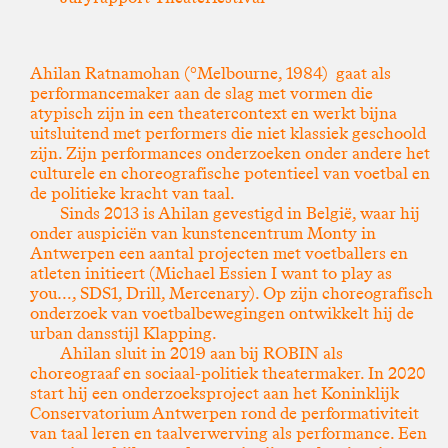
Ahilan Ratnamohan (°Melbourne, 1984) gaat als
performancemaker aan de slag met vormen die
atypisch zijn in een theatercontext en werkt bijna
uitsluitend met performers die niet klassiek geschoold
zijn. Zijn performances onderzoeken onder andere het
culturele en choreografische potentieel van voetbal en
de politieke kracht van taal.
Sinds 2013 is Ahilan gevestigd in België, waar hij
onder auspiciën van kunstencentrum Monty in
Antwerpen een aantal projecten met voetballers en
atleten initieert (Michael Essien I want to play as
you…, SDS1, Drill, Mercenary). Op zijn choreografisch
onderzoek van voetbalbewegingen ontwikkelt hij de
urban dansstijl Klapping.
Ahilan sluit in 2019 aan bij ROBIN als
choreograaf en sociaal-politiek theatermaker. In 2020
start hij een onderzoeksproject aan het Koninklijk
Conservatorium Antwerpen rond de performativiteit
van taal leren en taalverwerving als performance. Een