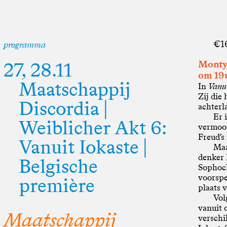
€16
programma
27, 28.11
MontyM
om 19
Maatschappij
In
Vanui
Zij die
Discordia |
achterl
Er 
Weiblicher Akt 6:
vermoor
Freud’s 
Vanuit Iokaste |
Maa
denker 
Belgische
Sophocl
voorspe
première
plaats v
Vol
vanuit 
Maatschappij
verschi