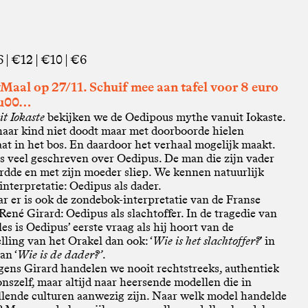
 | €12 | €10 | €6
aal op 27/11. Schuif mee aan tafel voor 8 euro
u00…
t Iokaste
bekijken we de Oedipous mythe vanuit Iokaste.
 haar kind niet doodt maar met doorboorde hielen
aat in het bos. En daardoor het verhaal mogelijk maakt.
is veel geschreven over Oedipus. De man die zijn vader
dde en met zijn moeder sliep. We kennen natuurlijk
interpretatie: Oedipus als dader.
r er is ook de zondebok-interpretatie van de Franse
René Girard: Oedipus als slachtoffer. In de tragedie van
es is Oedipus’ eerste vraag als hij hoort van de
lling van het Orakel dan ook: ‘
Wie is het slachtoffer?
’ in
an ‘
Wie is de dader?’
.
gens Girard handelen we nooit rechtstreeks, authentiek
onszelf, maar altijd naar heersende modellen die in
llende culturen aanwezig zijn. Naar welk model handelde