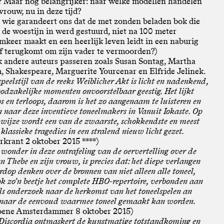
? Maar nog belangrijker: naar welke modellen handelen
 vrouw, nu in deze tijd?
 wie garandeert ons dat de met zonden beladen bok die
 de woestijn in werd gestuurd, niet na 100 meter
mkeer maakt en een heerlijk leven leidt in een naburig
f terugkomt om zijn vader te vermoorden?)
 andere auteurs passeren zoals Susan Sontag, Martha
 Shakespeare, Marguerite Yourcenar en Elfride Jelinek.
speelstijl van de reeks Weiblicher Akt is licht en nadenkend,
odzakelijke momenten onvoorstelbaar geestig. Het lijkt
s en terloops, daarom is het zo aangenaam te luisteren en
n naar deze inventieve toneelmakers in Vanuit Iokaste. Op
e wijze wordt een van de zwaarste, schokkendste en meest
klassieke tragedies in een stralend nieuw licht gezet.
rkrant 2 oktober 2015 ****)
 wonder in deze ontrafeling van de oervertelling over de
n Thebe en zijn vrouw, is precies dat: het diepe verlangen
dop denken over de bronnen van niet alleen alle toneel,
k zo’n beetje het complete HBO-repertoire, verbonden aan
els onderzoek naar de herkomst van het toneelspelen an
n naar de eenvoud waarmee toneel gemaakt kan worden.
oene Amsterdammer 8 oktober 2015)
) Discordia ontmaskert de kunstmatige totstandkoming en