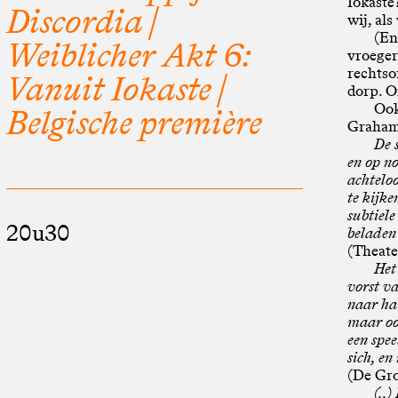
Iokaste
Discordia |
wij, als
(En
Weiblicher Akt 6:
vroeger
rechtso
Vanuit Iokaste |
dorp. O
Ook
Belgische première
Graham,
De 
en op no
achteloo
te kijke
subtiel
20u30
beladen 
(Theate
Het
vorst va
naar har
maar oo
een spe
sich, e
(De Gr
(..