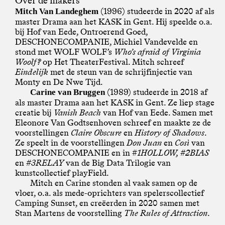
Over de makers
(1996) studeerde in 2020 af als
Mitch Van Landeghem
master Drama aan het KASK in Gent. Hij speelde o.a.
bij Hof van Eede, Ontroerend Goed,
DESCHONECOMPANIE, Michiel Vandevelde en
stond met WOLF WOLF’s
Who’s afraid of Virginia
Woolf?
op Het TheaterFestival. Mitch schreef
Eindelijk
met de steun van de schrijfinjectie van
Monty en De Nwe Tijd.
(1989) studeerde in 2018 af
Carine van Bruggen
als master Drama aan het KASK in Gent. Ze liep stage
creatie bij
Vanish Beach
van Hof van Eede. Samen met
Eleonore Van Godtsenhoven schreef en maakte ze de
voorstellingen
Claire Obscure
en
History of Shadows
.
Ze speelt in de voorstellingen
Don Juan
en
Così
van
DESCHONECOMPANIE en in #
1HOLLOW, #2BIAS
en
#3RELAY
van de Big Data Trilogie van
kunstcollectief playField.
Mitch en Carine stonden al vaak samen op de
vloer, o.a. als mede-oprichters van spelerscollectief
Camping Sunset, en creëerden in 2020 samen met
Stan Martens de voorstelling
The Rules of Attraction
.