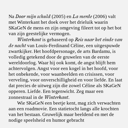
Door mijn schuld
La merde
Na
(2005) en
(2006) valt
met Winterkant het doek over het drieluik waarin
SKaGeN de mens en zijn omgeving fileert tot op het bot
van zijn geestelijke vermogen.
Winterkant
Reis naar het einde van
is gebaseerd op
de nacht
van Louis-Ferdinand Céline, een uitgespuwde
zwartkijker. Het hoofdpersonage, de arts Bardamu, is
volledig getekend door de gruwelen van de eerste
wereldoorlog. Waar hij ook komt, de angst blijft hem
achtervolgen. Angst voor een kogel in het hoofd, voor
het onbekende, voor waanbeelden en crisissen, voor
verveling, voor onverschilligheid en voor liefde. En laat
dat precies de uitweg zijn die zowel Céline als SKaGeN
opperen. Liefde. Een tegenwicht. Zeg maar een
Winterkant
zonnestraal in de
.
Wie SKaGeN een beetje kent, mag zich verwachten
aan een roadmovie. Een statietocht langs alle krochten
van het bestaan. Gruwelijk maar beeldend en met de
nodige speelsheid en humor gebracht