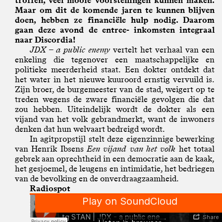
troffen, veel mooie voorstellingen kunnen maken.
Maar om dit de komende jaren te kunnen blijven
doen, hebben ze financiële hulp nodig. Daarom
gaan deze avond de entree- inkomsten integraal
naar Discordia!
JDX – a public enemy
vertelt het verhaal van een
enkeling die tegenover een maatschappelijke en
politieke meerderheid staat. Een dokter ontdekt dat
het water in het nieuwe kuuroord ernstig vervuild is.
Zijn broer, de burgemeester van de stad, weigert op te
treden wegens de zware financiële gevolgen die dat
zou hebben. Uiteindelijk wordt de dokter als een
vijand van het volk gebrandmerkt, want de inwoners
denken dat hun welvaart bedreigd wordt.
In agitpropstijl stelt deze eigenzinnige bewerking
van Henrik Ibsens
Een vijand van het volk
het totaal
gebrek aan oprechtheid in een democratie aan de kaak,
het gesjoemel, de leugens en intimidatie, het bedriegen
van de bevolking en de onverdraagzaamheid.
Radiospot