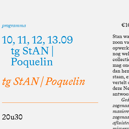
€16
programma
10, 11, 12, 13.09
Stan wa
zoon va
tg StAN |
opwerkt
nog wel
Poquelin
collecti
mag ond
dan hem
staan, 
tg StAN | Poquelin
vertelt
deze Ne
antwoo
Ged
zogenaa
maniere
20u30
zogenaa
afluiste
misvers