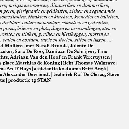
ren, meisjes en vrouwen, slimmeriken en dommeriken,
n peren, gierigaards en geldkisten, zieken en zogenaamde
komedianten, éénakters en kluchten, komedies en balletten,
 dochters, vaders en moeders, sonnetten en gedichten,
n proza, brieven en plots, slagen en verwondingen, eten en
 vreten en stinken, pruiken en kletskoppen, snorren en
 vallen en opstaan, tafels en stoelen, zitten en liggen, …
st Molière | met Natali Broods, Jolente De
aeker, Sara De Roo, Damiaan De Schrijver, Tine
hts, Adriaan Van den Hoof en Frank Vercruyssen |
-place Matthias de Koning | licht Thomas Walgrave |
s An D’Huys | assistentie kostuums Britt Angé |
e Alexander Devriendt | techniek Raf De Clercq, Steve
s | productie tg STAN