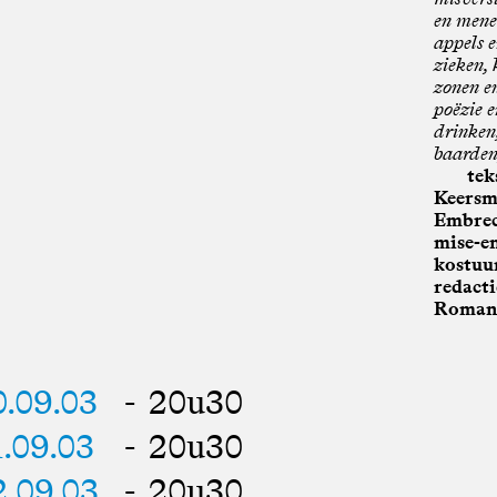
en mene
appels e
zieken, 
zonen en
poëzie e
drinken,
baarden,
tek
Keersm
Embrec
mise-en
kostuum
redacti
Romanu
0.09.03
- 20u30
1.09.03
- 20u30
2.09.03
- 20u30