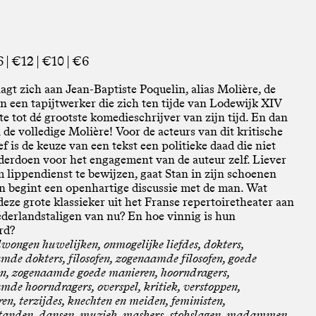
 | €12 | €10 | €6
agt zich aan Jean-Baptiste Poquelin, alias Molière, de
n een tapijtwerker die zich ten tijde van Lodewijk XIV
e tot dé grootste komedieschrijver van zijn tijd. En dan
 de volledige Molière! Voor de acteurs van dit kritische
ef is de keuze van een tekst een politieke daad die niet
erdoen voor het engagement van de auteur zelf. Liever
 lippendienst te bewijzen, gaat Stan in zijn schoenen
en begint een openhartige discussie met de man. Wat
 deze grote klassieker uit het Franse repertoiretheater aan
derlandstaligen van nu? En hoe vinnig is hun
rd?
wongen huwelijken, onmogelijke liefdes, dokters,
mde dokters, filosofen, zogenaamde filosofen, goede
n, zogenaamde goede manieren, hoorndragers,
mde hoorndragers, overspel, kritiek, verstoppen,
ren, terzijdes, knechten en meiden, feministen,
tanden, dansen, muziek, maskers, stokslagen, madammen