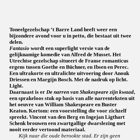
Toneelgezelschap ’t Barre Land heeft weer een
bijzondere avond voor u in petto, die bestaat uit twee
delen.
Fantasio
wordt een superlight versie van de
gelijknamige komedie van Alfred de Musset. Het
Utrechtse gezelschap situeert de Franse romanticus
ergens tussen Goethe en Büchner, en Ibsen en Perec.
Een ultrakorte en ultralichte uitvoering door Anouk
Driessen en Margijn Bosch. Met de nadruk op licht.
Light.
Daarnaast is er
De narren van Shakespeare zijn kwaad
,
een sprakeloos stuk op basis van alle narrenteksten uit
het oeuvre van William Shakespeare en Buster
Keaton. Kortom: een voorstelling die voor zichzelf
spreekt. Vincent van den Berg en Ingejan Ligthart
Schenk brouwen een zwartgallige dwarslezing met
nooit eerder vertoond materiaal.
Kijk naar die oude berookte stad. Er zijn geen