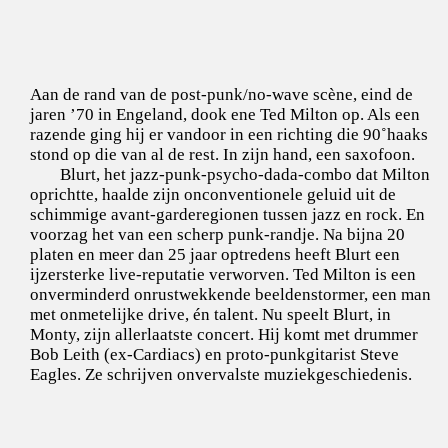
Aan de rand van de post-punk/no-wave scène, eind de
jaren ’70 in Engeland, dook ene Ted Milton op. Als een
razende ging hij er vandoor in een richting die 90˚haaks
stond op die van al de rest. In zijn hand, een saxofoon.
Blurt, het jazz-punk-psycho-dada-combo dat Milton
oprichtte, haalde zijn onconventionele geluid uit de
schimmige avant-garderegionen tussen jazz en rock. En
voorzag het van een scherp punk-randje. Na bijna 20
platen en meer dan 25 jaar optredens heeft Blurt een
ijzersterke live-reputatie verworven. Ted Milton is een
onverminderd onrustwekkende beeldenstormer, een man
met onmetelijke drive, én talent. Nu speelt Blurt, in
Monty, zijn allerlaatste concert. Hij komt met drummer
Bob Leith (ex-Cardiacs) en proto-punkgitarist Steve
Eagles. Ze schrijven onvervalste muziekgeschiedenis.