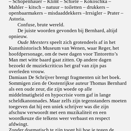
– Schopenhauer – Klimt – Schiele – Kokoschka –
Mahler – kitsch – natuur – toiletten – drukkers –
openbaarmakers – misdaaddekkers –Irrsigler – Prater –
Astoria.
Confuse, brute wereld.
De juiste woorden gevonden bij Bernhard, altijd
opnieuw.
Oude Meesters
speelt zich grotendeels af in het
Kunsthistorisch Museum van Wenen, waar Reger, het
hoofdpersonage, om de twee dagen voor Tintoretto’s
Man met witte baard gaat zitten. Op andere dagen
bezoekt de muziekcriticus het graf van zijn pas
overleden vrouw.
Damiaan De Schrijver brengt fragmenten uit het boek.
Sommigen zien de Oostenrijkse auteur Thomas Bernhard
als een oude zeur, die zijn woede op alle
middelmatigheid en hypocrisie vorm gaf in lange
scheldkanonnades. Maar zelfs zijn tegenstanders moeten
toegeven dat hij een uniek schrijver was die zijn
afschuw verwoordt met een muzikaliteit en een
woordkeuze die telkens weer verbaast en respect
afdwingt.
Zonder dogmatisch te zijn toont hij hoe je tegen de