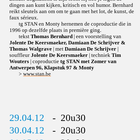
dingen aan kunt kijken, kritisch en vol humor. Bernhard
reikt sleutels aan om om te gaan met het lot, de kunst, de
faux sérieux.
tg STAN en Monty hernemen de coproductie die in
1996 op dezelfde plaats in première ging.
tekst
Thomas Bernhard
| een voorstelling van
Jolente De Keersmaeker, Damiaan De Schrijver &
Thomas Walgrave
| met
Damiaan De Schrijver
|
souffleur
Jolente De Keersmaeker
| techniek
Tim
Wouters
| coproductie
tg STAN met Zomer van
Antwerpen 96, Klapstuk 97 & Monty
>
www.stan.be
29.04.12
- 20u30
30.04.12
- 20u30