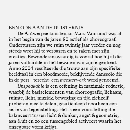
EEN ODE AAN DE DUISTERNIS
De Antwerpse kunstenaar Marc Vanrunxt was al
in het begin van de jaren 80 actief als choreograaf.
Ondertussen zijn we ruim twintig jaar verder en nog
steeds weet hij te verbazen en te raken met zijn
creaties. Bewonderenswaardig is vooral hoe hij al die
jaren volhardde in het bewaren van zijn eigenheid.
Anno 2004 resulteerde die trouw aan zijn specifieke
beeldtaal in een bloedmooie, beklijvende danssolo die
in de pers –terecht- een
werd genoemd.
meesterwerk
is een oefening in maximale reductie,
Unspeakable
waarbij de basiselementen van choreografie, lichaam,
ruimte, licht, muziek, beweging en tijd zichzelf
proberen mee te delen, gearticuleerd doorheen een
serie van tegenstelling. Het is een voorstelling die
balanceert tussen licht & donker, angst & geometrie,
aan & uit en zo een tussengebied activeert waarin het
onzegbare vorm krijgt.