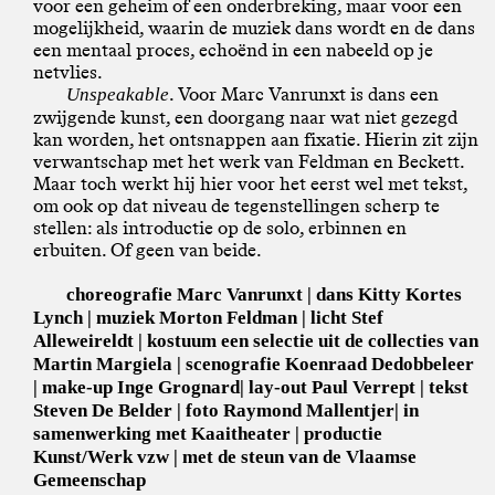
voor een geheim of een onderbreking, maar voor een
mogelijkheid, waarin de muziek dans wordt en de dans
een mentaal proces, echoënd in een nabeeld op je
netvlies.
. Voor Marc Vanrunxt is dans een
Unspeakable
zwijgende kunst, een doorgang naar wat niet gezegd
kan worden, het ontsnappen aan fixatie. Hierin zit zijn
verwantschap met het werk van Feldman en Beckett.
Maar toch werkt hij hier voor het eerst wel met tekst,
om ook op dat niveau de tegenstellingen scherp te
stellen: als introductie op de solo, erbinnen en
erbuiten. Of geen van beide.
choreografie Marc Vanrunxt | dans Kitty Kortes
Lynch | muziek Morton Feldman | licht Stef
Alleweireldt | kostuum een selectie uit de collecties van
Martin Margiela | scenografie Koenraad Dedobbeleer
| make-up Inge Grognard| lay-out Paul Verrept | tekst
Steven De Belder | foto Raymond Mallentjer| in
samenwerking met Kaaitheater | productie
Kunst/Werk vzw | met de steun van de Vlaamse
Gemeenschap