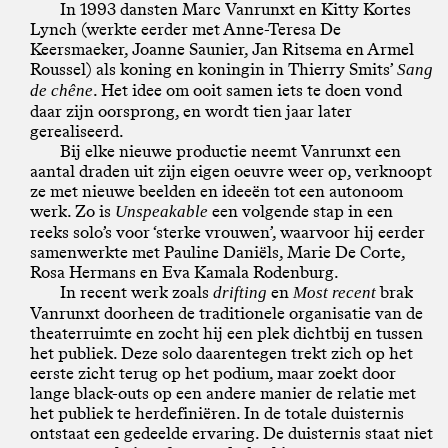
In 1993 dansten Marc Vanrunxt en Kitty Kortes
Lynch (werkte eerder met Anne-Teresa De
Keersmaeker, Joanne Saunier, Jan Ritsema en Armel
Roussel) als koning en koningin in Thierry Smits’
Sang
. Het idee om ooit samen iets te doen vond
de chêne
daar zijn oorsprong, en wordt tien jaar later
gerealiseerd.
Bij elke nieuwe productie neemt Vanrunxt een
aantal draden uit zijn eigen oeuvre weer op, verknoopt
ze met nieuwe beelden en ideeën tot een autonoom
werk. Zo is
een volgende stap in een
Unspeakable
reeks solo’s voor ‘sterke vrouwen’, waarvoor hij eerder
samenwerkte met Pauline Daniëls, Marie De Corte,
Rosa Hermans en Eva Kamala Rodenburg.
In recent werk zoals
en
brak
drifting
Most recent
Vanrunxt doorheen de traditionele organisatie van de
theaterruimte en zocht hij een plek dichtbij en tussen
het publiek. Deze solo daarentegen trekt zich op het
eerste zicht terug op het podium, maar zoekt door
lange black-outs op een andere manier de relatie met
het publiek te herdefiniëren. In de totale duisternis
ontstaat een gedeelde ervaring. De duisternis staat niet