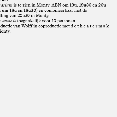
rarium
is te zien in Monty_ABN om
19u, 19u30
en
20u
i om 18u en 18u30)
en combineerbaar met de
lling van 20u30 in Monty.
 sessie is
toegankelijk voor 10 personen.
uctie van Wolff in coproductie met d e t h e a t e r m a k
Monty.