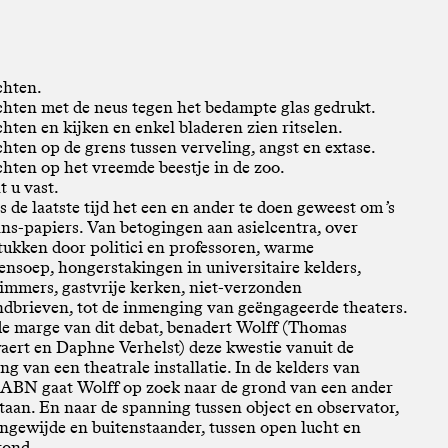
chten.
hten met de neus tegen het bedampte glas gedrukt.
hten en kijken en enkel bladeren zien ritselen.
hten op de grens tussen verveling, angst en extase.
hten op het vreemde beestje in de zoo.
t u vast.
is de laatste tijd het een en ander te doen geweest om ’s
ans-papiers. Van betogingen aan asielcentra, over
tukken door politici en professoren, warme
ensoep, hongerstakingen in universitaire kelders,
immers, gastvrije kerken, niet-verzonden
dbrieven, tot de inmenging van geëngageerde theaters.
de marge van dit debat, benadert Wolff (Thomas
ert en Daphne Verhelst) deze kwestie vanuit de
ing van een theatrale installatie. In de kelders van
BN gaat Wolff op zoek naar de grond van een ander
staan. En naar de spanning tussen object en observator,
ingewijde en buitenstaander, tussen open lucht en
rond.