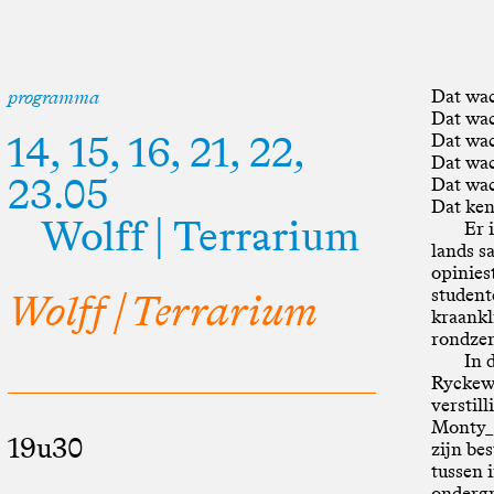
Dat wa
programma
Dat wac
14, 15, 16, 21, 22,
Dat wac
Dat wac
23.05
Dat wac
Dat ken
Wolff | Terrarium
Er 
lands s
opinies
student
Wolff | Terrarium
kraankl
rondzen
In 
Ryckewa
verstill
Monty_A
19u30
zijn be
tussen 
onderg