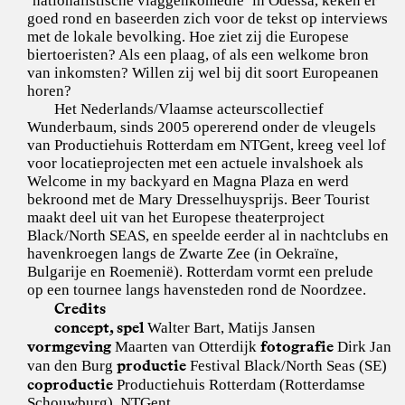
‘nationalistische vlaggenkomedie’ in Odessa, keken er
goed rond en baseerden zich voor de tekst op interviews
met de lokale bevolking. Hoe ziet zij die Europese
biertoeristen? Als een plaag, of als een welkome bron
van inkomsten? Willen zij wel bij dit soort Europeanen
horen?
Het Nederlands/Vlaamse acteurscollectief
Wunderbaum, sinds 2005 opererend onder de vleugels
van Productiehuis Rotterdam em NTGent, kreeg veel lof
voor locatieprojecten met een actuele invalshoek als
Welcome in my backyard en Magna Plaza en werd
bekroond met de Mary Dresselhuysprijs. Beer Tourist
maakt deel uit van het Europese theaterproject
Black/North SEAS, en speelde eerder al in nachtclubs en
havenkroegen langs de Zwarte Zee (in Oekraïne,
Bulgarije en Roemenië). Rotterdam vormt een prelude
op een tournee langs havensteden rond de Noordzee.
Credits
concept, spel
Walter Bart, Matijs Jansen
vormgeving
fotografie
Maarten van Otterdijk
Dirk Jan
productie
van den Burg
Festival Black/North Seas (SE)
coproductie
Productiehuis Rotterdam (Rotterdamse
Schouwburg), NTGent